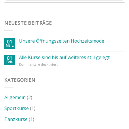
NEUESTE BEITRÄGE
Unsere Öffnungszeiten Hochzeitsmode
01
März
Alle Kurse sind bis auf weiteres still gelegt
01
Feb.
für
Kommentare deaktiviert
Alle
Kurse
sind
KATEGORIEN
bis
auf
weiteres
Allgemein
(2)
still
gelegt
Sportkurse
(1)
Tanzkurse
(1)