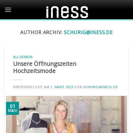
Skip
to
content
AUTHOR ARCHIV:
SCHURIG@INESS.DE
ALLGEMEIN
Unsere Öffnungszeiten
Hochzeitsmode
VERÖFFENTLICHT AM
1. MÄRZ 2023
VON
SCHURIG@INESS.DE
01
März