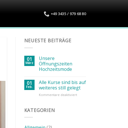
+49 3435 / 979 68 80
NEUESTE BEITRÄGE
Unsere
01
März
Öffnungszeiten
Hochzeitsmode
Alle Kurse sind bis auf
01
Feb.
weiteres still gelegt
für
Kommentare deaktiviert
Alle
Kurse
sind
KATEGORIEN
bis
auf
weiteres
Allgemein
(2)