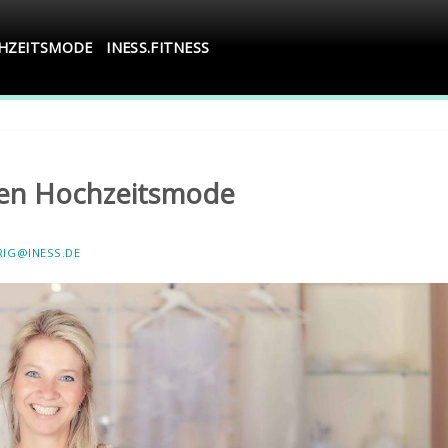
CHZEITSMODE
INESS.FITNESS
ten Hochzeitsmode
RIG@INESS.DE