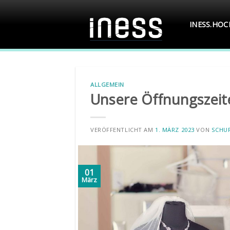
Skip
to
INESS.HO
content
ALLGEMEIN
Unsere Öffnungszei
VERÖFFENTLICHT AM
1. MÄRZ 2023
VON
SCHU
01
März